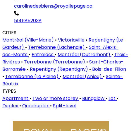
carolinedesbiens@royallepage.ca
5145852038
CITIES
Montréal (Ville-Marie)
•
Victoriaville
•
Repentigny (Le
Gardeur)
•
Terrebonne (Lachenaie)
•
Saint-Alexis-
des-Monts
•
Entrelacs
•
Montréal (Outremont)
•
Trois-
Rivières
•
Terrebonne (Terrebonne)
•
Saint-Charles-
Borromée
•
Repentigny (Repentigny)
•
Bois-des-Filion
•
Terrebonne (La Plaine)
•
Montréal (Anjou)
•
Sainte-
Béatrix
TYPES
Apartment
•
Two or more storey
•
Bungalow
•
Lot
•
Duplex
•
Quadruplex
•
Split-level