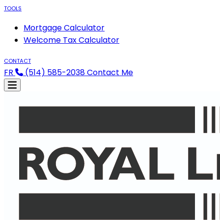
TOOLS
Mortgage Calculator
Welcome Tax Calculator
CONTACT
FR
(514) 585-2038
Contact Me