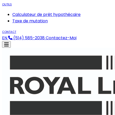
OUTILS
Calculateur de prêt hypothécaire
Taxe de mutation
CONTACT
EN
(514) 585-2038
Contactez-Moi