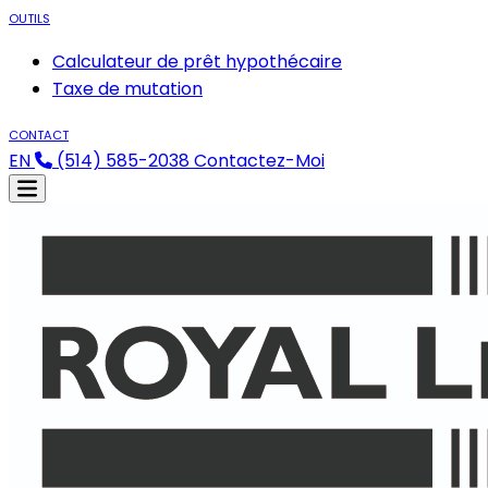
OUTILS
Calculateur de prêt hypothécaire
Taxe de mutation
CONTACT
EN
(514) 585-2038
Contactez-Moi