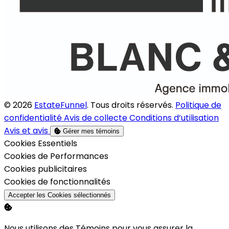
© 2026
EstateFunnel
. Tous droits réservés.
Politique de
confidentialité
Avis de collecte
Conditions d’utilisation
Avis et avis
Gérer mes témoins
Activer
Cookies Essentiels
Activer
Cookies de Performances
Activer
Cookies publicitaires
Activer
Cookies de fonctionnalités
Accepter les Cookies sélectionnés
Nous utilisons des Témoins pour vous assurer la