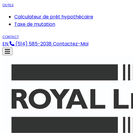
OUTILS
Calculateur de prêt hypothécaire
Taxe de mutation
CONTACT
EN
(514) 585-2038
Contactez-Moi