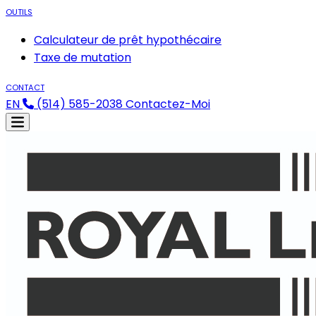
OUTILS
Calculateur de prêt hypothécaire
Taxe de mutation
CONTACT
EN
(514) 585-2038
Contactez-Moi