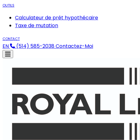
OUTILS
Calculateur de prêt hypothécaire
Taxe de mutation
CONTACT
EN
(514) 585-2038
Contactez-Moi