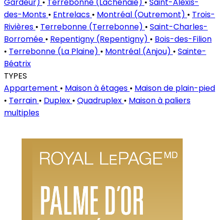
Gardeur)
•
Terrebonne (Lachenaie)
•
Saint-Alexis-
des-Monts
•
Entrelacs
•
Montréal (Outremont)
•
Trois-
Rivières
•
Terrebonne (Terrebonne)
•
Saint-Charles-
Borromée
•
Repentigny (Repentigny)
•
Bois-des-Filion
•
Terrebonne (La Plaine)
•
Montréal (Anjou)
•
Sainte-
Béatrix
TYPES
Appartement
•
Maison à étages
•
Maison de plain-pied
•
Terrain
•
Duplex
•
Quadruplex
•
Maison à paliers
multiples