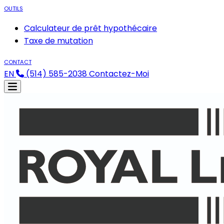
OUTILS
Calculateur de prêt hypothécaire
Taxe de mutation
CONTACT
EN
(514) 585-2038
Contactez-Moi