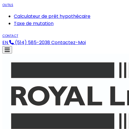
OUTILS
Calculateur de prêt hypothécaire
Taxe de mutation
CONTACT
EN
(514) 585-2038
Contactez-Moi