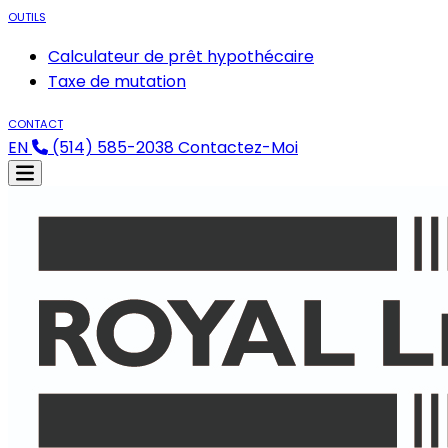
OUTILS
Calculateur de prêt hypothécaire
Taxe de mutation
CONTACT
EN
(514) 585-2038
Contactez-Moi