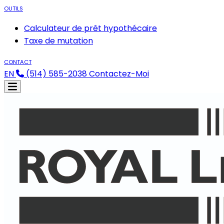
OUTILS
Calculateur de prêt hypothécaire
Taxe de mutation
CONTACT
EN
(514) 585-2038
Contactez-Moi