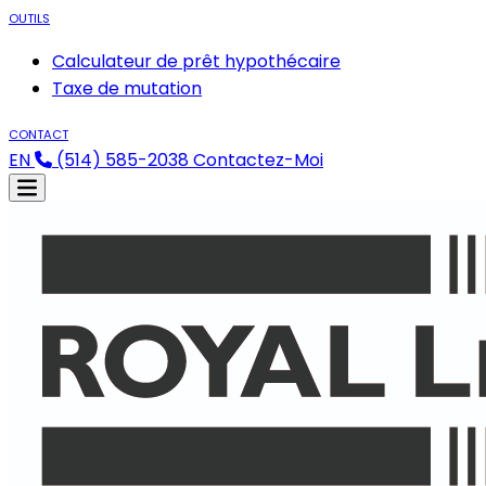
OUTILS
Calculateur de prêt hypothécaire
Taxe de mutation
CONTACT
EN
(514) 585-2038
Contactez-Moi