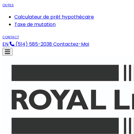
OUTILS
Calculateur de prêt hypothécaire
Taxe de mutation
CONTACT
EN
(514) 585-2038
Contactez-Moi