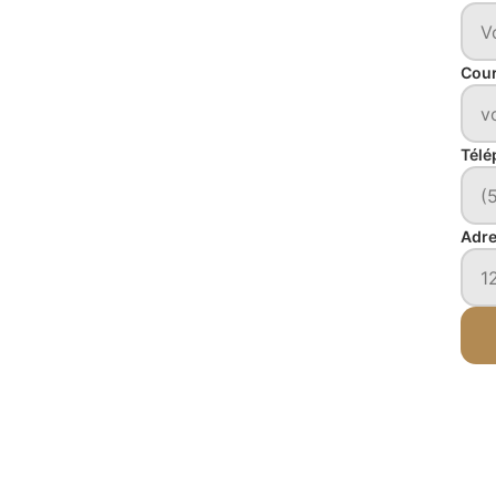
Cour
Télé
Adr