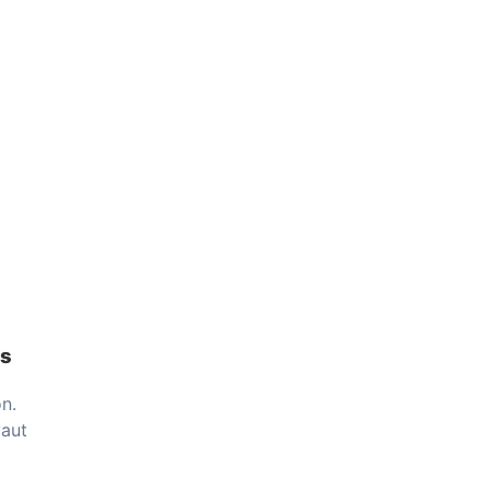
ès
n.
vaut