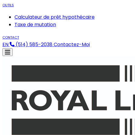
OUTILS
Calculateur de prêt hypothécaire
Taxe de mutation
CONTACT
EN
(514) 585-2038
Contactez-Moi