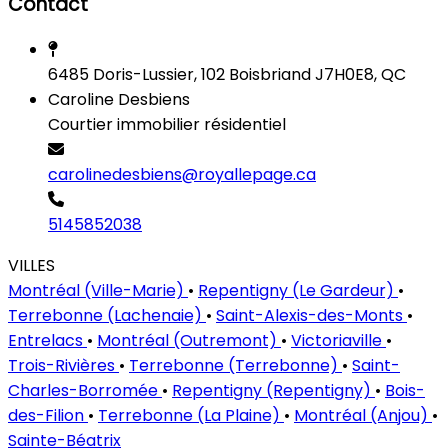
Contact
6485 Doris-Lussier, 102 Boisbriand J7H0E8, QC
Caroline Desbiens
Courtier immobilier résidentiel
carolinedesbiens@royallepage.ca
5145852038
VILLES
Montréal (Ville-Marie)
•
Repentigny (Le Gardeur)
•
Terrebonne (Lachenaie)
•
Saint-Alexis-des-Monts
•
Entrelacs
•
Montréal (Outremont)
•
Victoriaville
•
Trois-Rivières
•
Terrebonne (Terrebonne)
•
Saint-
Charles-Borromée
•
Repentigny (Repentigny)
•
Bois-
des-Filion
•
Terrebonne (La Plaine)
•
Montréal (Anjou)
•
Sainte-Béatrix