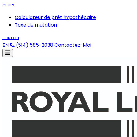
OUTILS
Calculateur de prêt hypothécaire
Taxe de mutation
CONTACT
EN
(514) 585-2038
Contactez-Moi